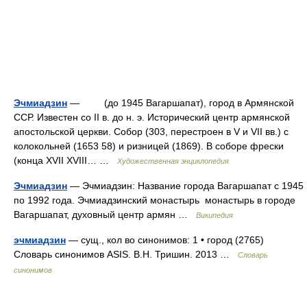
Эчмиадзин
— (до 1945 Вагаршапат), город в Армянской
ССР. Известен со II в. до н. э. Исторический центр армянской
апостольской церкви. Собор (303, перестроен в V и VII вв.) с
колокольней (1653 58) и ризницей (1869). В соборе фрески
(конца XVII XVIII… …
Художественная энциклопедия
Эчмиадзин
— Эчмиадзин: Название города Вагаршапат с 1945
по 1992 года. Эчмиадзинский монастырь монастырь в городе
Вагаршапат, духовный центр армян …
Википедия
эчмиадзин
— сущ., кол во синонимов: 1 • город (2765)
Словарь синонимов ASIS. В.Н. Тришин. 2013 …
Словарь
синонимов