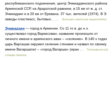
республиканского подчинения, центр Эчмиадзинского района
Армянской ССР, на Араратской равнине, в 15 км от ж. д. ст.
Эчмиадзин и в 20 км от Еревана. 37 тыс. жителей (1974). В Э.
заводы пластмасс, бытовых… …
Большая советская энциклопедия
Эчмиадзин
— город в Армении. Со 11 го в. до н.э.
существовал город Варкесован; название произошло от
личного имени и армянского аван – «селение». В 140 х годах
царь Варгашак окружил селение стенами и назвал по своему
имени Вагаршапат – «город Вагарша» (иран …
Топонимический
словарь Кавказа