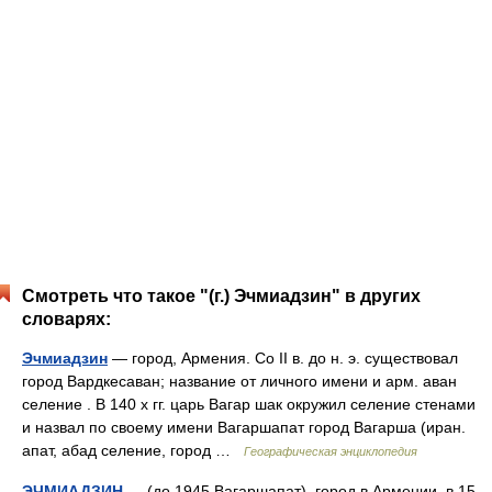
Смотреть что такое "(г.) Эчмиадзин" в других
словарях:
Эчмиадзин
— город, Армения. Со II в. до н. э. существовал
город Вардкесаван; название от личного имени и арм. аван
селение . В 140 х гг. царь Вагар шак окружил селение стенами
и назвал по своему имени Вагаршапат город Вагарша (иран.
апат, абад селение, город …
Географическая энциклопедия
ЭЧМИАДЗИН
— (до 1945 Вагаршапат), город в Армении, в 15