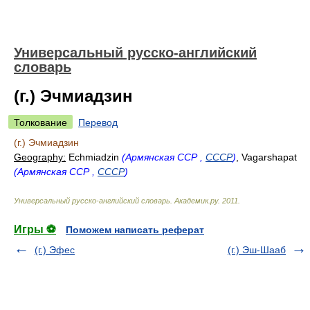
Универсальный русско-английский
словарь
(г.) Эчмиадзин
Толкование
Перевод
(г.) Эчмиадзин
Geography:
Echmiadzin
(Армянская ССР ,
СССР
)
, Vagarshapat
(Армянская ССР ,
СССР
)
Универсальный русско-английский словарь
.
Академик.ру
.
2011
.
Игры ⚽
Поможем написать реферат
(г.) Эфес
(г.) Эш-Шааб