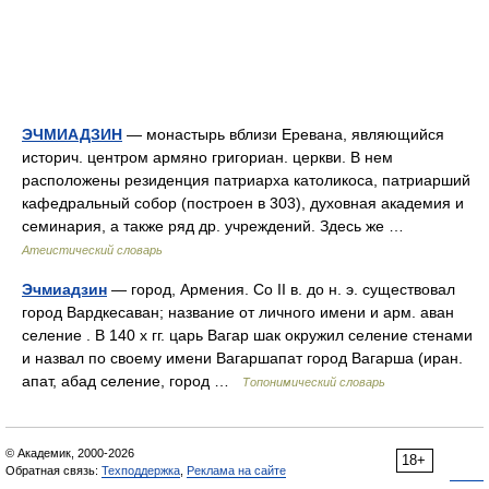
ЭЧМИАДЗИН
— монастырь вблизи Еревана, являющийся
историч. центром армяно григориан. церкви. В нем
расположены резиденция патриарха католикоса, патриарший
кафедральный собор (построен в 303), духовная академия и
семинария, а также ряд др. учреждений. Здесь же …
Атеистический словарь
Эчмиадзин
— город, Армения. Со II в. до н. э. существовал
город Вардкесаван; название от личного имени и арм. аван
селение . В 140 х гг. царь Вагар шак окружил селение стенами
и назвал по своему имени Вагаршапат город Вагарша (иран.
апат, абад селение, город …
Топонимический словарь
© Академик, 2000-2026
18+
Обратная связь:
Техподдержка
,
Реклама на сайте